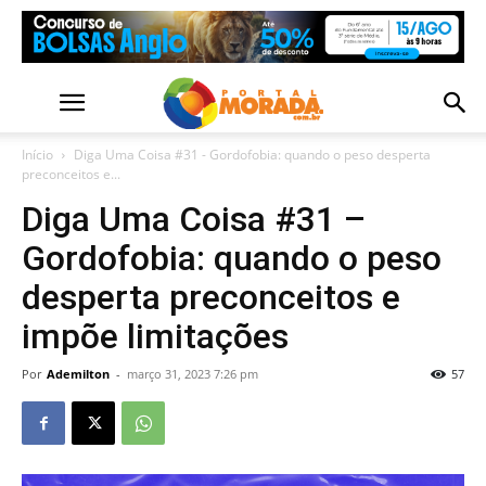
Início
Diga Uma Coisa #31 - Gordofobia: quando o peso desperta
preconceitos e...
Diga Uma Coisa #31 –
Gordofobia: quando o peso
desperta preconceitos e
impõe limitações
Por
Ademilton
-
março 31, 2023 7:26 pm
57