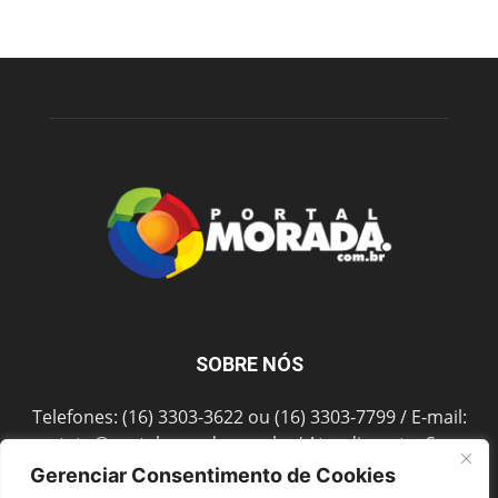
SOBRE NÓS
Telefones: (16) 3303-3622 ou (16) 3303-7799 / E-mail:
contato@portalmorada.com.br
/ Atendimento: Seg a
Sex das 8h às 18h / Endereço: Av. Bento de Abreu, 889
Gerenciar Consentimento de Cookies
Fonte Luminosa Araraquara – SP CEP 14802-396