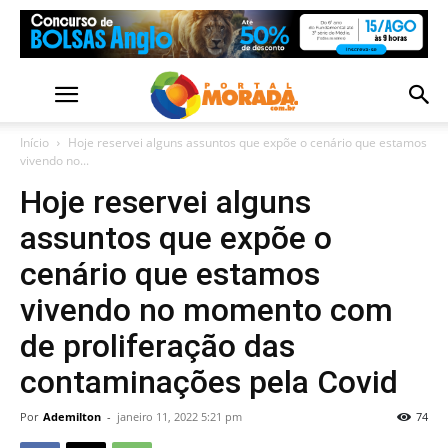
Início
Hoje reservei alguns assuntos que expõe o cenário que estamos
vivendo no...
Hoje reservei alguns
assuntos que expõe o
cenário que estamos
vivendo no momento com
de proliferação das
contaminações pela Covid
Por
Ademilton
-
janeiro 11, 2022 5:21 pm
74