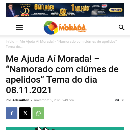
Início
Me Ajuda Aí Morada! – “Namorado com ciúmes de apelidos”
Tema do...
Me Ajuda Aí Morada! –
“Namorado com ciúmes de
apelidos” Tema do dia
08.11.2021
Por
Ademilton
-
novembro 9, 2021 5:49 pm
38