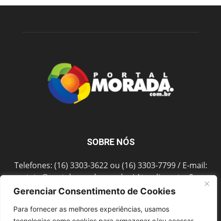
SOBRE NÓS
Telefones: (16) 3303-3622 ou (16) 3303-7799 / E-mail:
contato@portalmorada.com.br
/ Atendimento: Seg a
Sex das 8h às 18h / Endereço: Av. Bento de Abreu, 889
Gerenciar Consentimento de Cookies
Fonte Luminosa Araraquara – SP CEP 14802-396
Para fornecer as melhores experiências, usamos
tecnologias como cookies para armazenar e/ou acessar