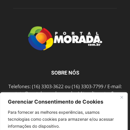
SOBRE NÓS
Telefones: (16) 3303-3622 ou (16) 3303-7799 / E-mail:
contato@portalmorada.com.br
/ Atendimento: Seg a
Sex das 8h às 18h / Endereço: Av. Bento de Abreu, 889
Gerenciar Consentimento de Cookies
Fonte Luminosa Araraquara – SP CEP 14802-396
Para fornecer as melhores experiências, usamos
tecnologias como cookies para armazenar e/ou acessar
informações do dispositivo.
SIGA-NOS