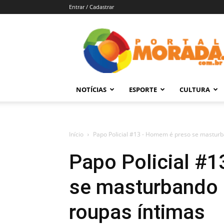
Entrar / Cadastrar
Portal
Morada
–
Notícias
de
NOTÍCIAS
ESPORTE
CULTURA
Araraquara
e
Região
Início
Papo Policial #13 - Homem é preso se masturba
Papo Policial #
se masturbando 
roupas íntimas