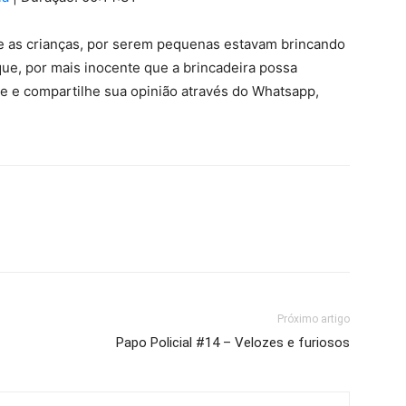
setas
para
e as crianças, por serem pequenas estavam brincando
cima
que, por mais inocente que a brincadeira possa
ou
te e compartilhe sua opinião através do Whatsapp,
para
baixo
para
aumentar
ou
diminuir
o
volume.
Próximo artigo
Papo Policial #14 – Velozes e furiosos