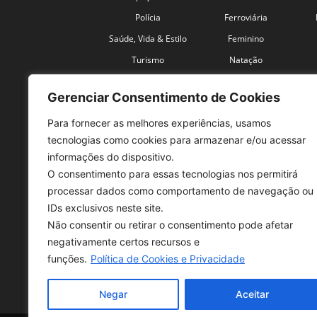
Polícia
Ferroviária
Saúde, Vida & Estilo
Feminino
Turismo
Natação
Coronavírus
Velocidade
Gerenciar Consentimento de Cookies
Para fornecer as melhores experiências, usamos
tecnologias como cookies para armazenar e/ou acessar
informações do dispositivo.
O consentimento para essas tecnologias nos permitirá
SO
processar dados como comportamento de navegação ou
IDs exclusivos neste site.
Tele
Não consentir ou retirar o consentimento pode afetar
con
negativamente certos recursos e
Sex 
funções.
Política de Cookies e Privacidade
Fon
Negar
Aceitar