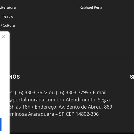
Literatura
Raphael Pena
Teatro
+Cultura
BRE NÓS
S
fones: (16) 3303-3622 ou (16) 3303-7799 / E-mail:
tato@portalmorada.com.br
/ Atendimento: Seg a
das 8h às 18h / Endereço: Av. Bento de Abreu, 889
te Luminosa Araraquara – SP CEP 14802-396