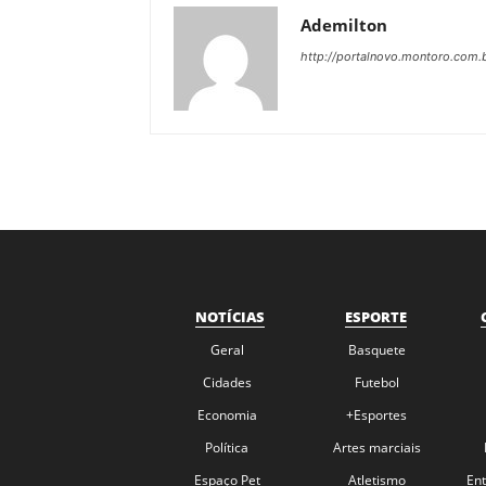
Ademilton
http://portalnovo.montoro.com.
NOTÍCIAS
ESPORTE
Geral
Basquete
Cidades
Futebol
Economia
+Esportes
Política
Artes marciais
Espaço Pet
Atletismo
En