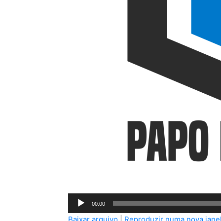
Tocador
00:00
de
Baixar arquivo
|
Reproduzir numa nova jane