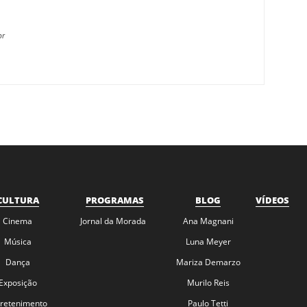
br
CULTURA
PROGRAMAS
BLOG
VÍDEOS
Cinema
Jornal da Morada
Ana Magnani
Música
Luna Meyer
Dança
Mariza Demarzo
Exposição
Murilo Reis
tretenimento
Paulo Tetti