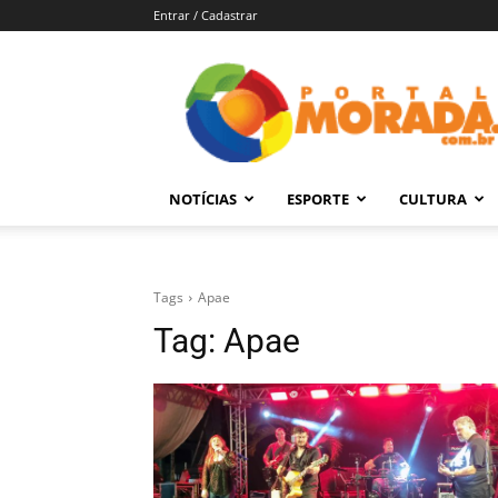
Entrar / Cadastrar
Portal
Morada
–
Notícias
de
NOTÍCIAS
ESPORTE
CULTURA
Araraquara
e
Região
Tags
Apae
Tag:
Apae