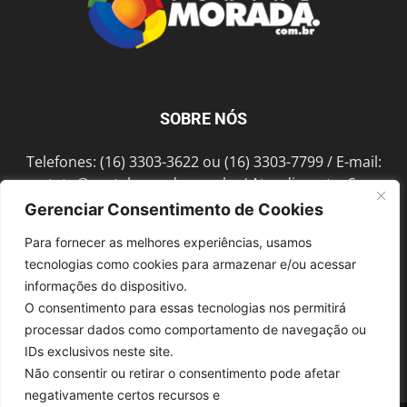
SOBRE NÓS
Telefones: (16) 3303-3622 ou (16) 3303-7799 / E-mail:
contato@portalmorada.com.br
/ Atendimento: Seg a
Sex das 8h às 18h / Endereço: Av. Bento de Abreu, 889
Gerenciar Consentimento de Cookies
Fonte Luminosa Araraquara – SP CEP 14802-396
Para fornecer as melhores experiências, usamos
tecnologias como cookies para armazenar e/ou acessar
informações do dispositivo.
SIGA-NOS
O consentimento para essas tecnologias nos permitirá
processar dados como comportamento de navegação ou
IDs exclusivos neste site.
Não consentir ou retirar o consentimento pode afetar
negativamente certos recursos e