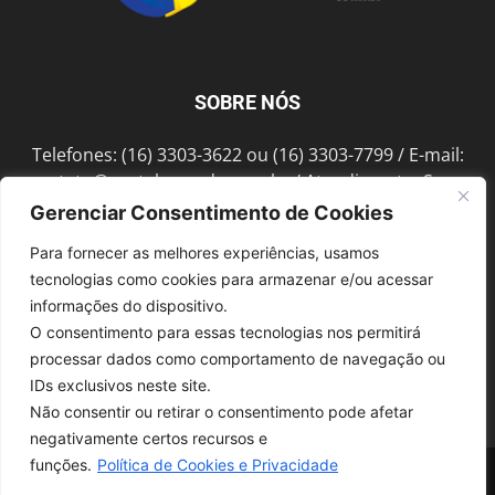
SOBRE NÓS
Telefones: (16) 3303-3622 ou (16) 3303-7799 / E-mail:
contato@portalmorada.com.br
/ Atendimento: Seg a
Sex das 8h às 18h / Endereço: Av. Bento de Abreu, 889
Gerenciar Consentimento de Cookies
Fonte Luminosa Araraquara – SP CEP 14802-396
Para fornecer as melhores experiências, usamos
tecnologias como cookies para armazenar e/ou acessar
informações do dispositivo.
SIGA-NOS
O consentimento para essas tecnologias nos permitirá
processar dados como comportamento de navegação ou
IDs exclusivos neste site.
Não consentir ou retirar o consentimento pode afetar
negativamente certos recursos e
funções.
Política de Cookies e Privacidade
© 1997-2022, GRUPO ROBERTO MONTORO É proibida a reprodução do