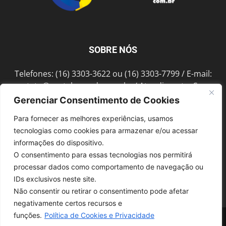
SOBRE NÓS
Telefones: (16) 3303-3622 ou (16) 3303-7799 / E-mail:
contato@portalmorada.com.br
/ Atendimento: Seg a
Sex das 8h às 18h / Endereço: Av. Bento de Abreu, 889
Gerenciar Consentimento de Cookies
Fonte Luminosa Araraquara – SP CEP 14802-396
Para fornecer as melhores experiências, usamos
tecnologias como cookies para armazenar e/ou acessar
informações do dispositivo.
SIGA-NOS
O consentimento para essas tecnologias nos permitirá
processar dados como comportamento de navegação ou
IDs exclusivos neste site.
Não consentir ou retirar o consentimento pode afetar
negativamente certos recursos e
funções.
Política de Cookies e Privacidade
© 1997-2022, GRUPO ROBERTO MONTORO É proibida a reprodução do