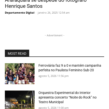
Araraquara se despede do fotógrafo
Henrique Santos
Departamento Digital
-
janeiro 26, 2025 12:54 am
- Advertisment -
MOST READ
Ferroviária faz 9 a 0 e mantém campanha
perfeita no Paulista Feminino Sub-20
agosto 5, 2026 11:56 pm
Orquestra Experimental do Interior
apresenta concerto “Noite do Rock” no
Teatro Municipal
agosto 5, 2026 11:00 pm