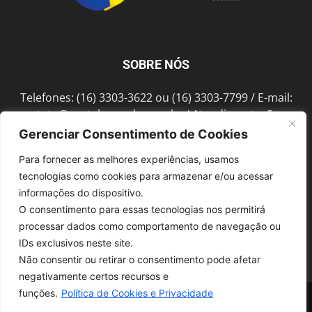
SOBRE NÓS
Telefones: (16) 3303-3622 ou (16) 3303-7799 / E-mail:
contato@portalmorada.com.br
/ Atendimento: Seg a
Sex das 8h às 18h / Endereço: Av. Bento de Abreu, 889
Gerenciar Consentimento de Cookies
Fonte Luminosa Araraquara – SP CEP 14802-396
Para fornecer as melhores experiências, usamos
tecnologias como cookies para armazenar e/ou acessar
informações do dispositivo.
SIGA-NOS
O consentimento para essas tecnologias nos permitirá
processar dados como comportamento de navegação ou
IDs exclusivos neste site.
Não consentir ou retirar o consentimento pode afetar
negativamente certos recursos e
funções.
Política de Cookies e Privacidade
© 1997-2022, GRUPO ROBERTO MONTORO É proibida a reprodução do