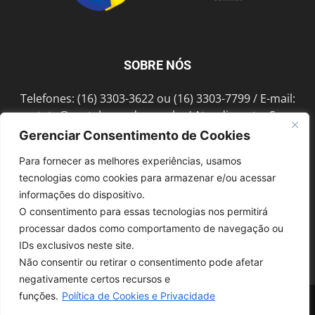
SOBRE NÓS
Telefones: (16) 3303-3622 ou (16) 3303-7799 / E-mail:
contato@portalmorada.com.br
/ Atendimento: Seg a
Sex das 8h às 18h / Endereço: Av. Bento de Abreu, 889
Gerenciar Consentimento de Cookies
Fonte Luminosa Araraquara – SP CEP 14802-396
Para fornecer as melhores experiências, usamos
tecnologias como cookies para armazenar e/ou acessar
informações do dispositivo.
SIGA-NOS
O consentimento para essas tecnologias nos permitirá
processar dados como comportamento de navegação ou
IDs exclusivos neste site.
Não consentir ou retirar o consentimento pode afetar
negativamente certos recursos e
funções.
Política de Cookies e Privacidade
© 1997-2022, GRUPO ROBERTO MONTORO É proibida a reprodução do