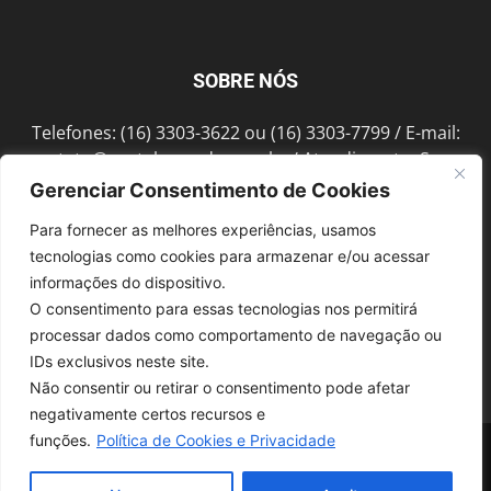
SOBRE NÓS
Telefones: (16) 3303-3622 ou (16) 3303-7799 / E-mail:
contato@portalmorada.com.br
/ Atendimento: Seg a
Sex das 8h às 18h / Endereço: Av. Bento de Abreu, 889
Gerenciar Consentimento de Cookies
Fonte Luminosa Araraquara – SP CEP 14802-396
Para fornecer as melhores experiências, usamos
tecnologias como cookies para armazenar e/ou acessar
informações do dispositivo.
SIGA-NOS
O consentimento para essas tecnologias nos permitirá
processar dados como comportamento de navegação ou
IDs exclusivos neste site.
Não consentir ou retirar o consentimento pode afetar
negativamente certos recursos e
funções.
Política de Cookies e Privacidade
© 1997-2022, GRUPO ROBERTO MONTORO É proibida a reprodução do
conteúdo em qualquer meio de comunicação, eletrônico ou impresso,