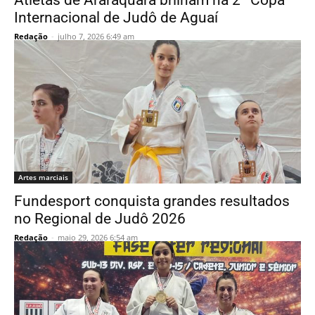
Atletas de Araraquara brilham na 2ª Copa
Internacional de Judô de Aguaí
Redação
-
julho 7, 2026 6:49 am
Artes marciais
Fundesport conquista grandes resultados
no Regional de Judô 2026
Redação
-
maio 29, 2026 6:54 am