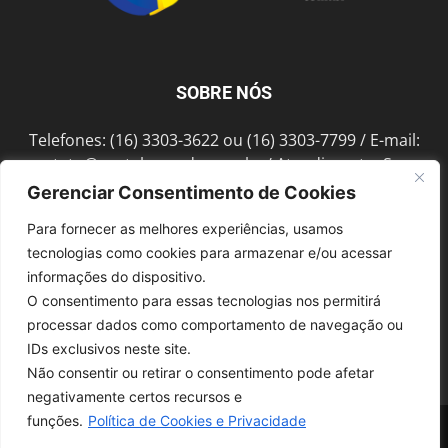
SOBRE NÓS
Telefones: (16) 3303-3622 ou (16) 3303-7799 / E-mail:
contato@portalmorada.com.br
/ Atendimento: Seg a
Sex das 8h às 18h / Endereço: Av. Bento de Abreu, 889
Gerenciar Consentimento de Cookies
Fonte Luminosa Araraquara – SP CEP 14802-396
Para fornecer as melhores experiências, usamos
tecnologias como cookies para armazenar e/ou acessar
informações do dispositivo.
SIGA-NOS
O consentimento para essas tecnologias nos permitirá
processar dados como comportamento de navegação ou
IDs exclusivos neste site.
Não consentir ou retirar o consentimento pode afetar
negativamente certos recursos e
funções.
Política de Cookies e Privacidade
© 1997-2022, GRUPO ROBERTO MONTORO É proibida a reprodução do