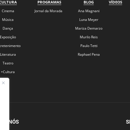
CULTURA
PROGRAMAS
BLOG
VÍDEOS
Cinema
Jornal da Morada
Ana Magnani
Música
Luna Meyer
Dança
Mariza Demarzo
Exposição
Murilo Reis
tretenimento
Paulo Tetti
Literatura
Raphael Pena
Teatro
+Cultura
BRE NÓS
S