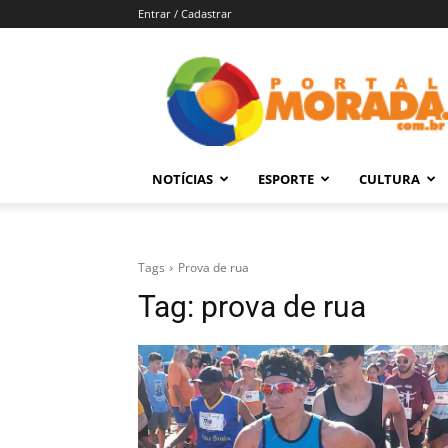
Entrar / Cadastrar
Portal
Morada
–
Notícias
de
NOTÍCIAS
ESPORTE
CULTURA
Araraquara
e
Região
Tags
Prova de rua
Tag:
prova de rua