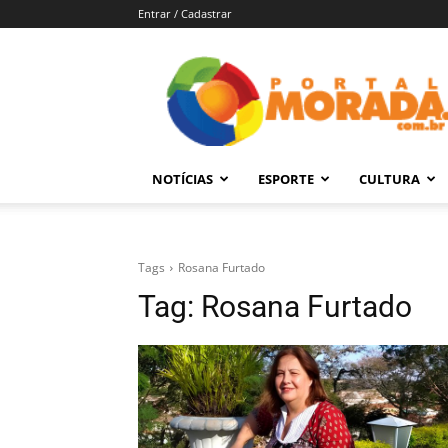
Entrar / Cadastrar
Portal
Morada
–
Notícias
de
NOTÍCIAS
ESPORTE
CULTURA
Araraquara
e
Região
Tags
Rosana Furtado
Tag:
Rosana Furtado