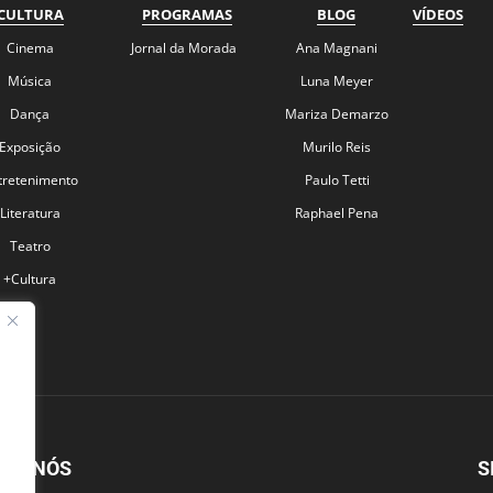
CULTURA
PROGRAMAS
BLOG
VÍDEOS
Cinema
Jornal da Morada
Ana Magnani
Música
Luna Meyer
Dança
Mariza Demarzo
Exposição
Murilo Reis
tretenimento
Paulo Tetti
Literatura
Raphael Pena
Teatro
+Cultura
BRE NÓS
S