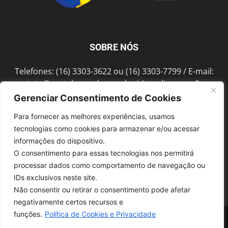
SOBRE NÓS
Telefones: (16) 3303-3622 ou (16) 3303-7799 / E-mail:
contato@portalmorada.com.br
/ Atendimento: Seg a
Sex das 8h às 18h / Endereço: Av. Bento de Abreu, 889
Gerenciar Consentimento de Cookies
Fonte Luminosa Araraquara – SP CEP 14802-396
Para fornecer as melhores experiências, usamos
tecnologias como cookies para armazenar e/ou acessar
informações do dispositivo.
SIGA-NOS
O consentimento para essas tecnologias nos permitirá
processar dados como comportamento de navegação ou
IDs exclusivos neste site.
Não consentir ou retirar o consentimento pode afetar
negativamente certos recursos e
funções.
Política de Cookies e Privacidade
© 1997-2022, GRUPO ROBERTO MONTORO É proibida a reprodução do