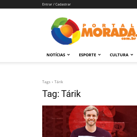
Entrar / Cadastrar
Portal
Morada
–
Notícias
de
NOTÍCIAS
ESPORTE
CULTURA
Araraquara
e
Região
Tags
Tárik
Tag:
Tárik