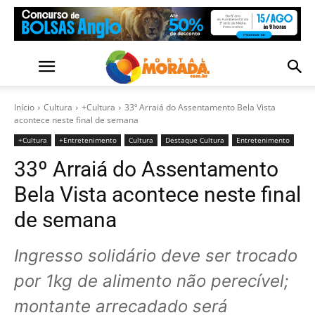
Início
Cultura
+Cultura
33º Arraiá do Assentamento Bela Vista
acontece neste final de semana
+Cultura
+Entretenimento
Cultura
Destaque Cultura
Entretenimento
33º Arraiá do Assentamento
Bela Vista acontece neste final
de semana
Ingresso solidário deve ser trocado
por 1kg de alimento não perecível;
montante arrecadado será