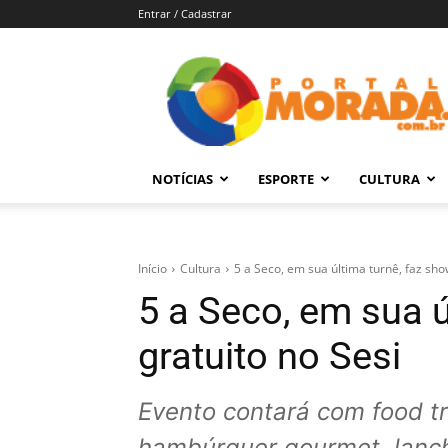
Entrar / Cadastrar
Portal
Morada
–
Notícias
de
NOTÍCIAS
ESPORTE
CULTURA
Araraquara
e
Região
Início
Cultura
5 a Seco, em sua última turnê, faz sho
5 a Seco, em sua ú
gratuito no Sesi
Evento contará com food tr
hambúrguer gourmet, lanch