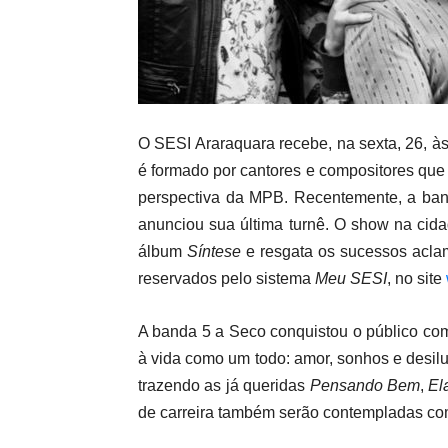
O SESI Araraquara recebe, na sexta, 26, às
é formado por cantores e compositores qu
perspectiva da MPB. Recentemente, a ban
anunciou sua última turnê. O show na cid
álbum
Síntese
e resgata os sucessos aclam
reservados pelo sistema
Meu SESI
, no site
A banda 5 a Seco conquistou o público com
à vida como um todo: amor, sonhos e desilu
trazendo as já queridas
Pensando Bem
,
El
de carreira também serão contempladas c