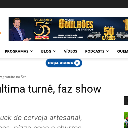
PROGRAMAS
BLOG
VÍDEOS
PODCASTS
QUEM
w gratuito no Sesi
ltima turnê, faz show
uck de cerveja artesanal,
es, pizza cone e churros