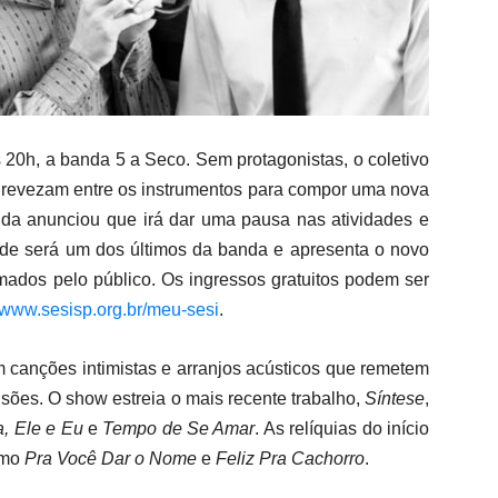
 20h, a banda 5 a Seco. Sem protagonistas, o coletivo
e revezam entre os instrumentos para compor uma nova
da anunciou que irá dar uma pausa nas atividades e
ade será um dos últimos da banda e apresenta o novo
ados pelo público. Os ingressos gratuitos podem ser
www.sesisp.org.br/meu-sesi
.
 canções intimistas e arranjos acústicos que remetem
sões. O show estreia o mais recente trabalho,
Síntese
,
a, Ele e Eu
e
Tempo de Se Amar
. As relíquias do início
omo
Pra Você Dar o Nome
e
Feliz Pra Cachorro
.