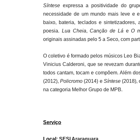
Síntese
expressa a positividade do gru
necessidade de um mundo mais leve e emp
baixo, bateria, teclados e sintetizadore
poesia.
Lua Cheia
,
Canção de Lá
e
O m
originais assinadas pelo 5 a Seco, com part
O coletivo é formado pelos músicos Leo Bia
Vinicius Calderoni, que se revezam durant
todos cantam, tocam e compõem. Além dos
(2012),
Policromo
(2014) e
Síntese
(2018), 
na categoria Melhor Grupo de MPB.
Serviço
Local:
SESI Araraquara