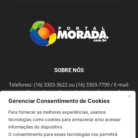
SOBRE NÓS
Telefones: (16) 3303-3622 ou (16) 3303-7799 / E-mail:
contato@portalmorada.com.br
/ Atendimento: Seg a
Sex das 8h às 18h / Endereço: Av. Bento de Abreu, 889
Gerenciar Consentimento de Cookies
Fonte Luminosa Araraquara – SP CEP 14802-396
Para fornecer as melhores experiências, usamos
tecnologias como cookies para armazenar e/ou acessar
informações do dispositivo.
SIGA-NOS
O consentimento para essas tecnologias nos permitirá