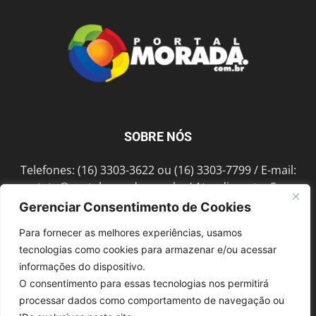
SOBRE NÓS
Telefones: (16) 3303-3622 ou (16) 3303-7799 / E-mail:
contato@portalmorada.com.br
/ Atendimento: Seg a
Sex das 8h às 18h / Endereço: Av. Bento de Abreu, 889
Gerenciar Consentimento de Cookies
Fonte Luminosa Araraquara – SP CEP 14802-396
Para fornecer as melhores experiências, usamos
tecnologias como cookies para armazenar e/ou acessar
informações do dispositivo.
SIGA-NOS
O consentimento para essas tecnologias nos permitirá
processar dados como comportamento de navegação ou