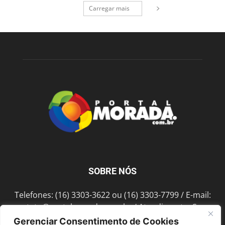
Carregar mais
SOBRE NÓS
Telefones: (16) 3303-3622 ou (16) 3303-7799 / E-mail:
contato@portalmorada.com.br
/ Atendimento: Seg a
Sex das 8h às 18h / Endereço: Av. Bento de Abreu, 889
Gerenciar Consentimento de Cookies