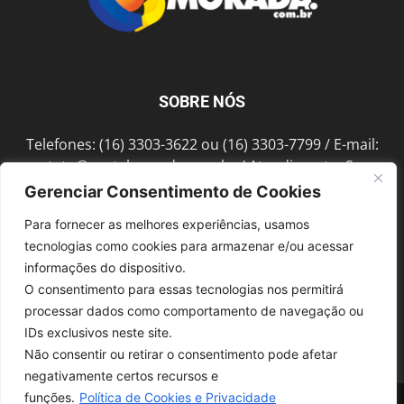
SOBRE NÓS
Telefones: (16) 3303-3622 ou (16) 3303-7799 / E-mail:
contato@portalmorada.com.br
/ Atendimento: Seg a
Sex das 8h às 18h / Endereço: Av. Bento de Abreu, 889
Gerenciar Consentimento de Cookies
Fonte Luminosa Araraquara – SP CEP 14802-396
Para fornecer as melhores experiências, usamos
tecnologias como cookies para armazenar e/ou acessar
informações do dispositivo.
SIGA-NOS
O consentimento para essas tecnologias nos permitirá
processar dados como comportamento de navegação ou
IDs exclusivos neste site.
Não consentir ou retirar o consentimento pode afetar
negativamente certos recursos e
funções.
Política de Cookies e Privacidade