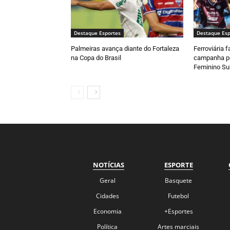
Destaque Esportes
Destaque Esp
Palmeiras avança diante do Fortaleza
Ferroviária 
na Copa do Brasil
campanha pe
Feminino Su
NOTÍCIAS
ESPORTE
Geral
Basquete
Cidades
Futebol
Economia
+Esportes
Política
Artes marciais