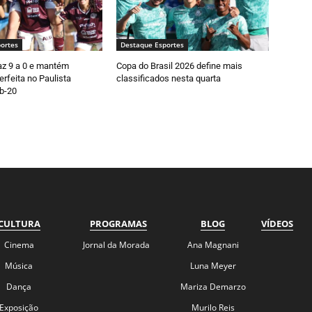
ortes
Destaque Esportes
faz 9 a 0 e mantém
Copa do Brasil 2026 define mais
rfeita no Paulista
classificados nesta quarta
b-20
CULTURA
PROGRAMAS
BLOG
VÍDEOS
Cinema
Jornal da Morada
Ana Magnani
Música
Luna Meyer
Dança
Mariza Demarzo
Exposição
Murilo Reis