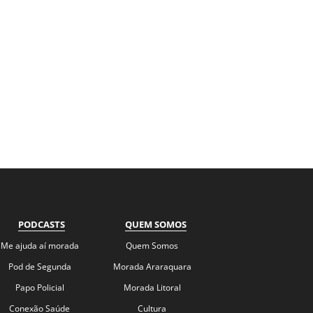
PODCASTS
QUEM SOMOS
Me ajuda aí morada
Quem Somos
Pod de Segunda
Morada Araraquara
Papo Policial
Morada Litoral
Conexão Saúde
Cultura