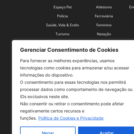
Espaço Pet
Atletismo
En
Polícia
Ferroviária
Saúde, Vida & Estilo
Feminino
Turismo
Natação
Coronavírus
Velocidade
Gerenciar Consentimento de Cookies
Para fornecer as melhores experiências, usamos
tecnologias como cookies para armazenar e/ou acessar
informações do dispositivo.
O consentimento para essas tecnologias nos permitirá
SO
processar dados como comportamento de navegação ou
IDs exclusivos neste site.
Tele
Não consentir ou retirar o consentimento pode afetar
con
negativamente certos recursos e
Sex 
funções.
Política de Cookies e Privacidade
Fon
Negar
Aceitar