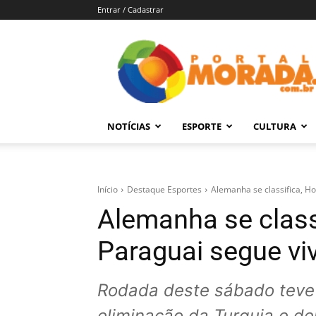
Entrar / Cadastrar
Portal
Morada
–
Notícias
de
NOTÍCIAS
ESPORTE
CULTURA
Araraquara
e
Região
Início
Destaque Esportes
Alemanha se classifica, Ho
Alemanha se classi
Paraguai segue v
Rodada deste sábado teve
eliminação da Turquia e d