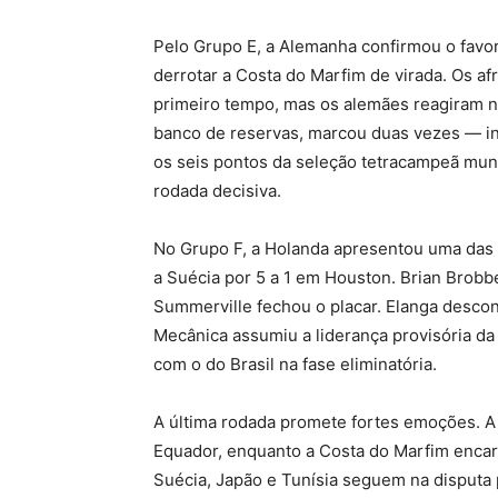
Pelo Grupo E, a Alemanha confirmou o favo
derrotar a Costa do Marfim de virada. Os af
primeiro tempo, mas os alemães reagiram na
banco de reservas, marcou duas vezes — inc
os seis pontos da seleção tetracampeã mund
rodada decisiva.
No Grupo F, a Holanda apresentou uma das 
a Suécia por 5 a 1 em Houston. Brian Brob
Summerville fechou o placar. Elanga descon
Mecânica assumiu a liderança provisória d
com o do Brasil na fase eliminatória.
A última rodada promete fortes emoções. A
Equador, enquanto a Costa do Marfim encar
Suécia, Japão e Tunísia seguem na disputa p