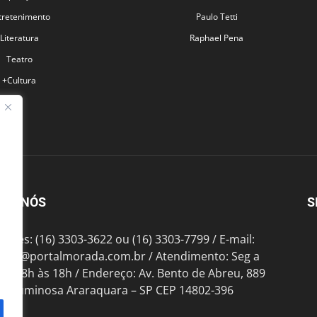
tretenimento
Paulo Tetti
Literatura
Raphael Pena
Teatro
+Cultura
BRE NÓS
S
fones: (16) 3303-3622 ou (16) 3303-7799 / E-mail:
tato@portalmorada.com.br
/ Atendimento: Seg a
das 8h às 18h / Endereço: Av. Bento de Abreu, 889
te Luminosa Araraquara – SP CEP 14802-396