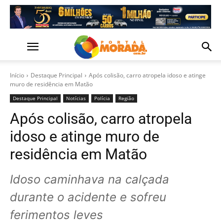
Início
Destaque Principal
Após colisão, carro atropela idoso e atinge
muro de residência em Matão
Destaque Principal
Notícias
Polícia
Região
Após colisão, carro atropela
idoso e atinge muro de
residência em Matão
Idoso caminhava na calçada
durante o acidente e sofreu
ferimentos leves