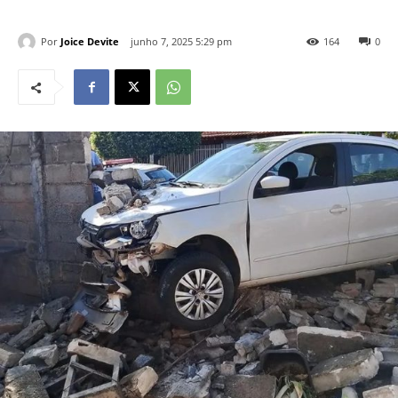
Por
Joice Devite
junho 7, 2025 5:29 pm
164
0