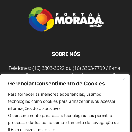
SOBRE NÓS
Telefones: (16) 3303-3622 ou (16) 3303-7799 / E-mail:
contato@portalmorada.com.br
/ Atendimento: Seg a
Sex das 8h às 18h / Endereço: Av. Bento de Abreu, 889
Gerenciar Consentimento de Cookies
Fonte Luminosa Araraquara – SP CEP 14802-396
Para fornecer as melhores experiências, usamos
tecnologias como cookies para armazenar e/ou acessar
informações do dispositivo.
SIGA-NOS
O consentimento para essas tecnologias nos permitirá
processar dados como comportamento de navegação ou
IDs exclusivos neste site.