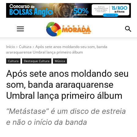
Início
Cultura
Após sete anos moldando seu som, banda
araraquarense Umbral lança primeiro álbum
Cultura
Destaque Cultura
Música
Após sete anos moldando seu
som, banda araraquarense
Umbral lança primeiro álbum
“Metástase” é um disco de estreia
e não o início da banda