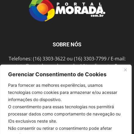
SOBRE NÓS
Telefones: (16) 3303-3622 ou (16) 3303-7799 / E-mail:
contato@portalmorada.com.br
/ Atendimento: Seg a
Sex das 8h às 18h / Endereço: Av. Bento de Abreu, 889
Gerenciar Consentimento de Cookies
Fonte Luminosa Araraquara – SP CEP 14802-396
Para fornecer as melhores experiências, usamos
tecnologias como cookies para armazenar e/ou acessar
informações do dispositivo.
SIGA-NOS
O consentimento para essas tecnologias nos permitirá
processar dados como comportamento de navegação ou
IDs exclusivos neste site.
Não consentir ou retirar o consentimento pode afetar