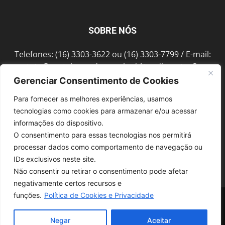
SOBRE NÓS
Telefones: (16) 3303-3622 ou (16) 3303-7799 / E-mail:
contato@portalmorada.com.br
/ Atendimento: Seg a
Sex das 8h às 18h / Endereço: Av. Bento de Abreu, 889
Gerenciar Consentimento de Cookies
Fonte Luminosa Araraquara – SP CEP 14802-396
Para fornecer as melhores experiências, usamos
tecnologias como cookies para armazenar e/ou acessar
informações do dispositivo.
SIGA-NOS
O consentimento para essas tecnologias nos permitirá
processar dados como comportamento de navegação ou
IDs exclusivos neste site.
Não consentir ou retirar o consentimento pode afetar
negativamente certos recursos e
funções.
Política de Cookies e Privacidade
© 1997-2022, GRUPO ROBERTO MONTORO É proibida a reprodução do
conteúdo em qualquer meio de comunicação, eletrônico ou impresso,
sem autorização.
Negar
Aceitar