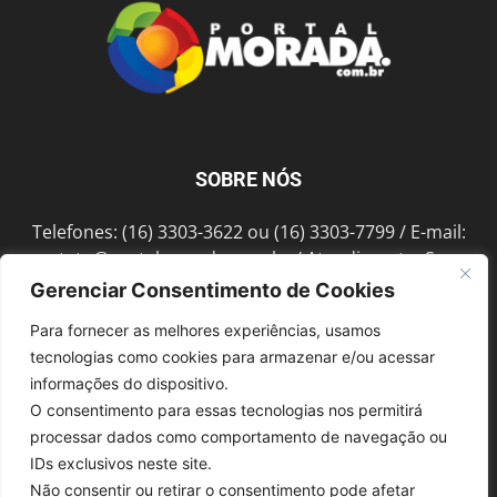
SOBRE NÓS
Telefones: (16) 3303-3622 ou (16) 3303-7799 / E-mail:
contato@portalmorada.com.br
/ Atendimento: Seg a
Sex das 8h às 18h / Endereço: Av. Bento de Abreu, 889
Gerenciar Consentimento de Cookies
Fonte Luminosa Araraquara – SP CEP 14802-396
Para fornecer as melhores experiências, usamos
tecnologias como cookies para armazenar e/ou acessar
informações do dispositivo.
SIGA-NOS
O consentimento para essas tecnologias nos permitirá
processar dados como comportamento de navegação ou
IDs exclusivos neste site.
Não consentir ou retirar o consentimento pode afetar