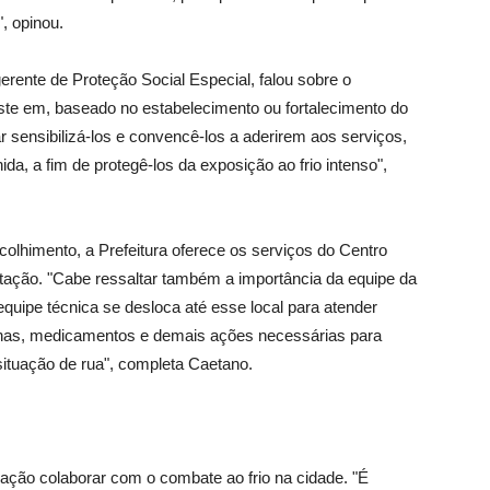
, opinou.
ente de Proteção Social Especial, falou sobre o
ste em, baseado no estabelecimento ou fortalecimento do
 sensibilizá-los e convencê-los a aderirem aos serviços,
a, a fim de protegê-los da exposição ao frio intenso",
olhimento, a Prefeitura oferece os serviços do Centro
tação. "Cabe ressaltar também a importância da equipe da
uipe técnica se desloca até esse local para atender
inas, medicamentos e demais ações necessárias para
 situação de rua", completa Caetano.
ção colaborar com o combate ao frio na cidade. "É