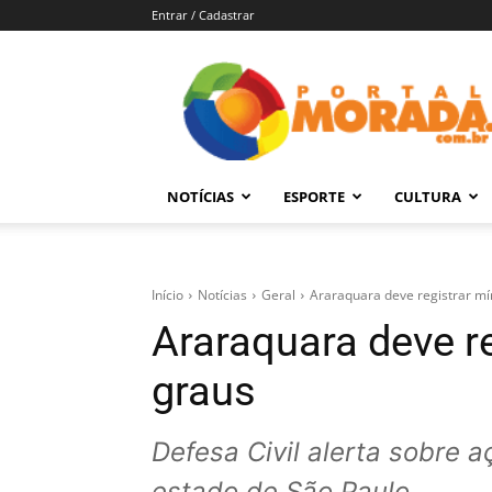
Entrar / Cadastrar
Portal
Morada
–
Notícias
de
NOTÍCIAS
ESPORTE
CULTURA
Araraquara
e
Região
Início
Notícias
Geral
Araraquara deve registrar mí
Araraquara deve r
graus
Defesa Civil alerta sobre a
estado de São Paulo