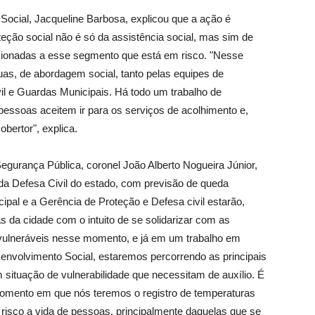
Social, Jacqueline Barbosa, explicou que a ação é
oteção social não é só da assistência social, mas sim de
lacionadas a esse segmento que está em risco. "Nesse
uas, de abordagem social, tanto pelas equipes de
il e Guardas Municipais. Há todo um trabalho de
essoas aceitem ir para os serviços de acolhimento e,
bertor", explica.
gurança Pública, coronel João Alberto Nogueira Júnior,
s da Defesa Civil do estado, com previsão de queda
ipal e a Gerência de Proteção e Defesa civil estarão,
 da cidade com o intuito de se solidarizar com as
vulneráveis nesse momento, e já em um trabalho em
senvolvimento Social, estaremos percorrendo as principais
situação de vulnerabilidade que necessitam de auxílio. É
momento em que nós teremos o registro de temperaturas
isco a vida de pessoas, principalmente daquelas que se