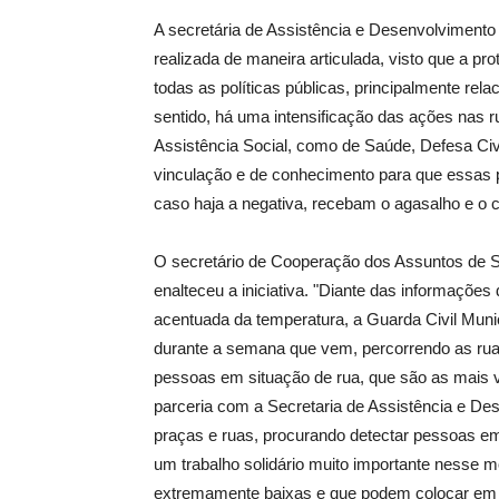
A secretária de Assistência e Desenvolvimento 
realizada de maneira articulada, visto que a pr
todas as políticas públicas, principalmente re
sentido, há uma intensificação das ações nas r
Assistência Social, como de Saúde, Defesa Civ
vinculação e de conhecimento para que essas p
caso haja a negativa, recebam o agasalho e o co
O secretário de Cooperação dos Assuntos de Se
enalteceu a iniciativa. "Diante das informaçõe
acentuada da temperatura, a Guarda Civil Munic
durante a semana que vem, percorrendo as ruas
pessoas em situação de rua, que são as mais 
parceria com a Secretaria de Assistência e De
praças e ruas, procurando detectar pessoas em 
um trabalho solidário muito importante nesse 
extremamente baixas e que podem colocar em r