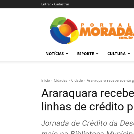
Entrar / Cadastrar
Portal
Morada
–
Notícias
de
NOTÍCIAS
ESPORTE
CULTURA
Araraquara
e
Região
Início
Cidades
Cidade
Araraquara recebe evento gr
Araraquara recebe
linhas de crédito
Jornada de Crédito da Des
maio na Biblioteca Municip