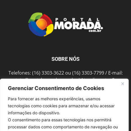
SOBRE NÓS
Telefones: (16) 3303-3622 ou (16) 3303-7799 / E-mail:
contato@portalmorada.com.br
/ Atendimento: Seg a
Sex das 8h às 18h / Endereço: Av. Bento de Abreu, 889
Gerenciar Consentimento de Cookies
Fonte Luminosa Araraquara – SP CEP 14802-396
Para fornecer as melhores experiências, usamos
tecnologias como cookies para armazenar e/ou acessar
informações do dispositivo.
SIGA-NOS
O consentimento para essas tecnologias nos permitirá
processar dados como comportamento de navegação ou