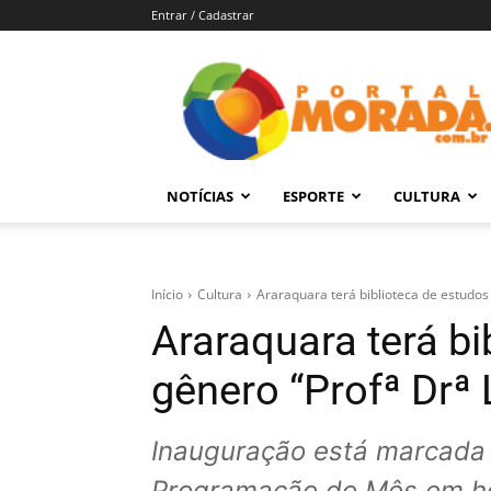
Entrar / Cadastrar
Portal
Morada
–
Notícias
de
NOTÍCIAS
ESPORTE
CULTURA
Araraquara
e
Região
Início
Cultura
Araraquara terá biblioteca de estudos
Araraquara terá bi
gênero “Profª Drª 
Inauguração está marcada 
Programação do Mês em h