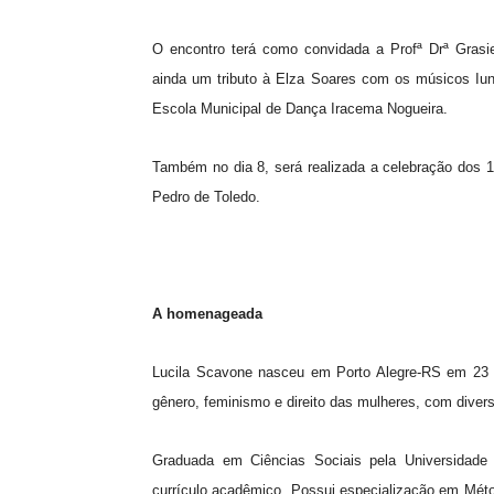
O encontro terá como convidada a Profª Drª Grasie
ainda um tributo à Elza Soares com os músicos Iun
Escola Municipal de Dança Iracema Nogueira.
Também no dia 8, será realizada a celebração dos
Pedro de Toledo.
A homenageada
Lucila Scavone nasceu em Porto Alegre-RS em 23 d
gênero, feminismo e direito das mulheres, com diver
Graduada em Ciências Sociais pela Universidade
currículo acadêmico. Possui especialização em Mét