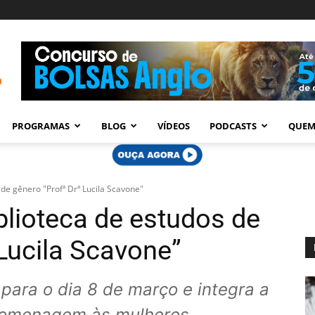
PROGRAMAS
BLOG
VÍDEOS
PODCASTS
QUEM
 de gênero "Profª Drª Lucila Scavone"
blioteca de estudos de
Lucila Scavone”
para o dia 8 de março e integra a
omenagem às mulheres