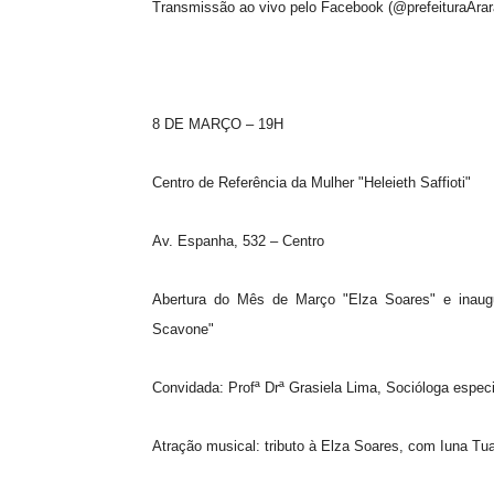
Transmissão ao vivo pelo Facebook (@prefeituraArar
8 DE MARÇO – 19H
Centro de Referência da Mulher "Heleieth Saffioti"
Av. Espanha, 532 – Centro
Abertura do Mês de Março "Elza Soares" e inaugur
Scavone"
Convidada: Profª Drª Grasiela Lima, Socióloga espec
Atração musical: tributo à Elza Soares, com Iuna Tu