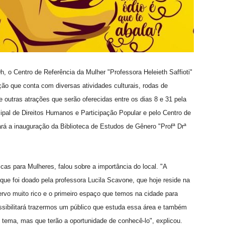
h, o Centro de Referência da Mulher "Professora Heleieth Saffioti"
ão que conta com diversas atividades culturais, rodas de
re outras atrações que serão oferecidas entre os dias 8 e 31 pela
cipal de Direitos Humanos e Participação Popular e pelo Centro de
ará a inauguração da Biblioteca de Estudos de Gênero "Profª Drª
as para Mulheres, falou sobre a importância do local. "A
ue foi doado pela professora Lucila Scavone, que hoje reside na
rvo muito rico e o primeiro espaço que temos na cidade para
ssibilitará trazermos um público que estuda essa área e também
tema, mas que terão a oportunidade de conhecê-lo", explicou.