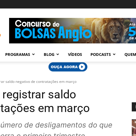
PROGRAMAS
BLOG
VÍDEOS
PODCASTS
QUEM
trar saldo negativo de contratações em março
 registrar saldo
ratações em março
 número de desligamentos do que
rra o primeiro trimestre