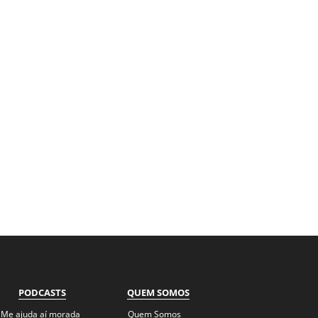
PODCASTS
QUEM SOMOS
Me ajuda aí morada
Quem Somos