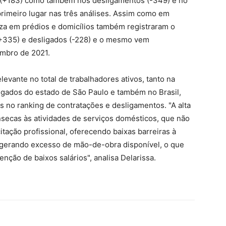
 (+183) como também nos desligamentos (-349) e no
rimeiro lugar nas três análises. Assim como em
eza em prédios e domicílios também registraram o
(+335) e desligados (-228) e o mesmo vem
mbro de 2021.
evante no total de trabalhadores ativos, tanto na
gados do estado de São Paulo e também no Brasil,
s no ranking de contratações e desligamentos. "A alta
rínsecas às atividades de serviços domésticos, que não
itação profissional, oferecendo baixas barreiras à
 gerando excesso de mão-de-obra disponível, o que
enção de baixos salários", analisa Delarissa.