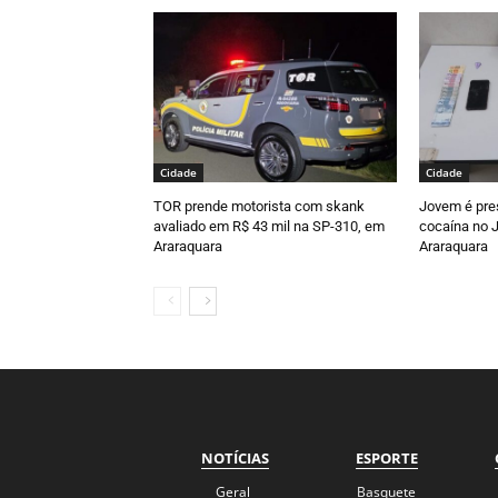
Cidade
Cidade
TOR prende motorista com skank
Jovem é pre
avaliado em R$ 43 mil na SP-310, em
cocaína no J
Araraquara
Araraquara
NOTÍCIAS
ESPORTE
Geral
Basquete