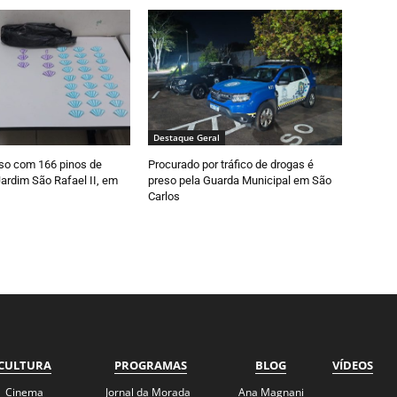
Destaque Geral
so com 166 pinos de
Procurado por tráfico de drogas é
ardim São Rafael II, em
preso pela Guarda Municipal em São
Carlos
CULTURA
PROGRAMAS
BLOG
VÍDEOS
Cinema
Jornal da Morada
Ana Magnani