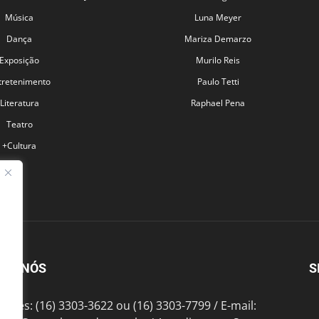
Música
Luna Meyer
Dança
Mariza Demarzo
Exposição
Murilo Reis
tretenimento
Paulo Tetti
Literatura
Raphael Pena
Teatro
+Cultura
BRE NÓS
S
fones: (16) 3303-3622 ou (16) 3303-7799 / E-mail: