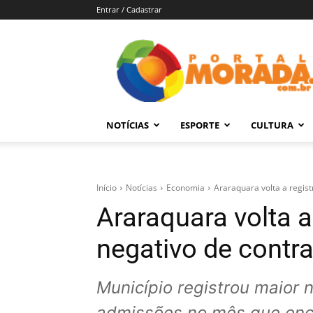
Entrar / Cadastrar
Portal
Morada
–
Notícias
de
NOTÍCIAS
ESPORTE
CULTURA
Araraquara
e
Região
Início
Notícias
Economia
Araraquara volta a regis
Araraquara volta a
negativo de cont
Município registrou maior
admissões no mês que ence