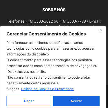
SOBRE NÓS
Telefones: (16) 3303-3622 ou (16) 3303-7799 / E-mail:
contato@portalmorada.com.br
/ Atendimento: Seg a
Sex das 8h às 18h / Endereço: Av. Bento de Abreu, 889
Gerenciar Consentimento de Cookies
Fonte Luminosa Araraquara – SP CEP 14802-396
Para fornecer as melhores experiências, usamos
tecnologias como cookies para armazenar e/ou acessar
informações do dispositivo.
SIGA-NOS
O consentimento para essas tecnologias nos permitirá
processar dados como comportamento de navegação ou
IDs exclusivos neste site.
Não consentir ou retirar o consentimento pode afetar
negativamente certos recursos e
funções.
Política de Cookies e Privacidade
© 1997-2022, GRUPO ROBERTO MONTORO É proibida a reprodução do
conteúdo em qualquer meio de comunicação, eletrônico ou impresso,
sem autorização.
Negar
Aceitar
Desenvolvido pela
SoloWeb.com.br