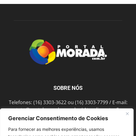
SOBRE NÓS
Telefones: (16) 3303-3622 ou (16) 3303-7799 / E-mail:
contato@portalmorada.com.br
/ Atendimento: Seg a
Sex das 8h às 18h / Endereço: Av. Bento de Abreu, 889
Gerenciar Consentimento de Cookies
Fonte Luminosa Araraquara – SP CEP 14802-396
Para fornecer as melhores experiências, usamos