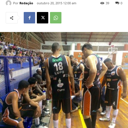
Por
Redação
outubro 20, 2015 12:00 am
39
0