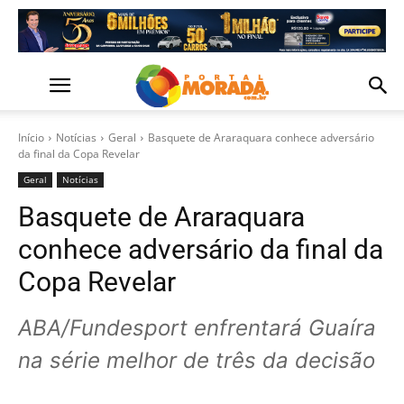
Início
Notícias
Geral
Basquete de Araraquara conhece adversário
da final da Copa Revelar
Geral
Notícias
Basquete de Araraquara
conhece adversário da final da
Copa Revelar
ABA/Fundesport enfrentará Guaíra
na série melhor de três da decisão