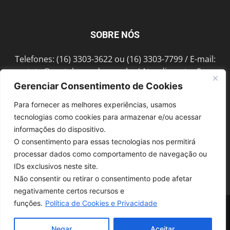
SOBRE NÓS
Telefones: (16) 3303-3622 ou (16) 3303-7799 / E-mail:
contato@portalmorada.com.br
/ Atendimento: Seg a
Sex das 8h às 18h / Endereço: Av. Bento de Abreu, 889
Gerenciar Consentimento de Cookies
Fonte Luminosa Araraquara – SP CEP 14802-396
Para fornecer as melhores experiências, usamos
tecnologias como cookies para armazenar e/ou acessar
informações do dispositivo.
SIGA-NOS
O consentimento para essas tecnologias nos permitirá
processar dados como comportamento de navegação ou
IDs exclusivos neste site.
Não consentir ou retirar o consentimento pode afetar
negativamente certos recursos e
funções.
Política de Cookies e Privacidade
© 1997-2022, GRUPO ROBERTO MONTORO É proibida a reprodução do
conteúdo em qualquer meio de comunicação, eletrônico ou impresso,
sem autorização.
Negar
Aceitar