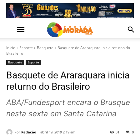
Início
Esporte
Basquete
Basquete de Araraquara inicia returno do
Brasileiro
Basquete
Esporte
Basquete de Araraquara inicia
returno do Brasileiro
ABA/Fundesport encara o Brusque
nesta sexta em Santa Catarina
Por
Redação
abril 19, 2019 2:19 am
31
0