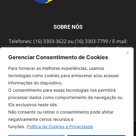
SOBRE NÓS
Telefones: (16) 3303-3622 ou (16) 3303-7799 / E-mail:
contato@portalmorada.com.br
/ Atendimento: Seg a
Sex das 8h às 18h / Endereço: Av. Bento de Abreu, 889
Gerenciar Consentimento de Cookies
Fonte Luminosa Araraquara – SP CEP 14802-396
Para fornecer as melhores experiências, usamos
tecnologias como cookies para armazenar e/ou acessar
informações do dispositivo.
SIGA-NOS
O consentimento para essas tecnologias nos permitirá
processar dados como comportamento de navegação ou
IDs exclusivos neste site.
Não consentir ou retirar o consentimento pode afetar
negativamente certos recursos e
funções.
Política de Cookies e Privacidade
© 1997-2022, GRUPO ROBERTO MONTORO É proibida a reprodução do
conteúdo em qualquer meio de comunicação, eletrônico ou impresso,