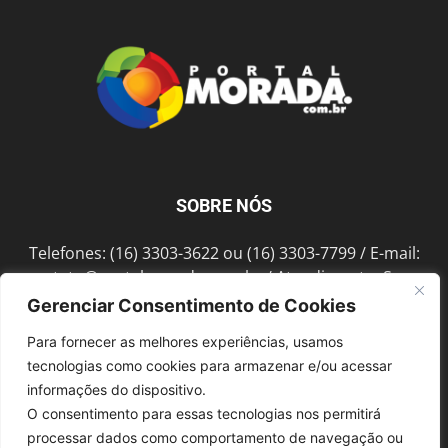
SOBRE NÓS
Telefones: (16) 3303-3622 ou (16) 3303-7799 / E-mail:
contato@portalmorada.com.br
/ Atendimento: Seg a
Sex das 8h às 18h / Endereço: Av. Bento de Abreu, 889
Gerenciar Consentimento de Cookies
Fonte Luminosa Araraquara – SP CEP 14802-396
Para fornecer as melhores experiências, usamos
tecnologias como cookies para armazenar e/ou acessar
informações do dispositivo.
SIGA-NOS
O consentimento para essas tecnologias nos permitirá
processar dados como comportamento de navegação ou