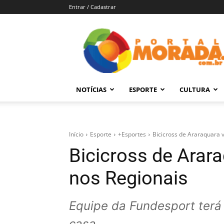
Entrar / Cadastrar
Portal
Morada
–
Notícias
de
NOTÍCIAS
ESPORTE
CULTURA
Araraquara
e
Região
Início
Esporte
+Esportes
Bicicross de Araraquara 
Bicicross de Arar
nos Regionais
Equipe da Fundesport terá
casa