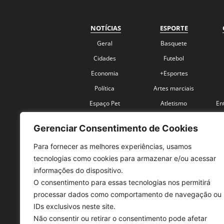
NOTÍCIAS
ESPORTE
Geral
Basquete
Cidades
Futebol
Economia
+Esportes
Política
Artes marciais
Espaço Pet
Atletismo
En
Polícia
Ferroviária
Gerenciar Consentimento de Cookies
Saúde, Vida & Estilo
Feminino
Para fornecer as melhores experiências, usamos
Turismo
Natação
tecnologias como cookies para armazenar e/ou acessar
Coronavírus
Velocidade
informações do dispositivo.
O consentimento para essas tecnologias nos permitirá
processar dados como comportamento de navegação ou
IDs exclusivos neste site.
Não consentir ou retirar o consentimento pode afetar