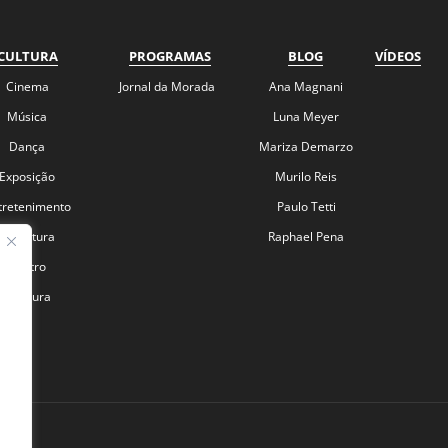
CULTURA
PROGRAMAS
BLOG
VÍDEOS
Cinema
Jornal da Morada
Ana Magnani
Música
Luna Meyer
Dança
Mariza Demarzo
Exposição
Murilo Reis
tretenimento
Paulo Tetti
Literatura
Raphael Pena
Teatro
+Cultura