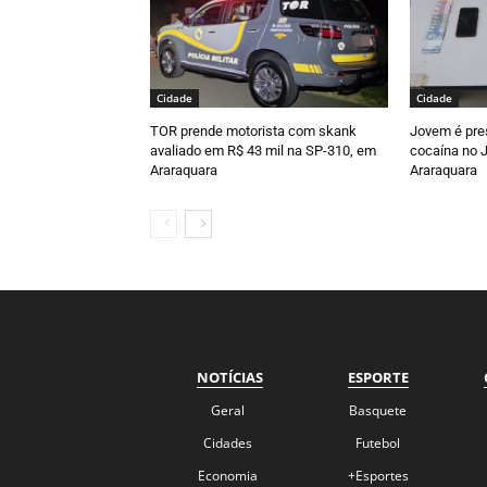
Cidade
Cidade
TOR prende motorista com skank
Jovem é pre
avaliado em R$ 43 mil na SP-310, em
cocaína no J
Araraquara
Araraquara
NOTÍCIAS
ESPORTE
Geral
Basquete
Cidades
Futebol
Economia
+Esportes