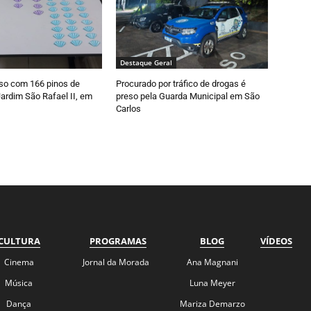
Destaque Geral
so com 166 pinos de
Procurado por tráfico de drogas é
ardim São Rafael II, em
preso pela Guarda Municipal em São
Carlos
CULTURA
PROGRAMAS
BLOG
VÍDEOS
Cinema
Jornal da Morada
Ana Magnani
Música
Luna Meyer
Dança
Mariza Demarzo