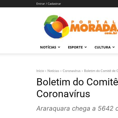
Entrar / Cadastrar
Portal
Morada
–
Notícias
de
NOTÍCIAS
ESPORTE
CULTURA
Araraquara
e
Região
Início
Notícias
Coronavírus
Boletim do Comitê de 
Boletim do Comitê
Coronavírus
Araraquara chega a 5642 