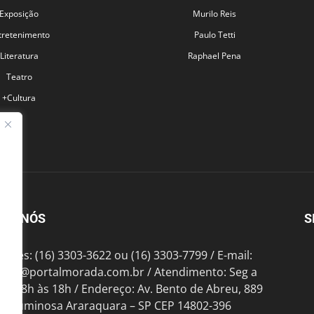
Exposição
Murilo Reis
tretenimento
Paulo Tetti
Literatura
Raphael Pena
Teatro
+Cultura
BRE NÓS
S
fones: (16) 3303-3622 ou (16) 3303-7799 / E-mail:
tato@portalmorada.com.br
/ Atendimento: Seg a
das 8h às 18h / Endereço: Av. Bento de Abreu, 889
te Luminosa Araraquara – SP CEP 14802-396