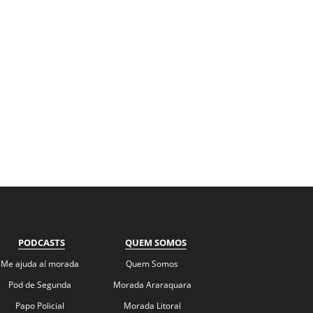
PODCASTS
QUEM SOMOS
Me ajuda aí morada
Quem Somos
Pod de Segunda
Morada Araraquara
Papo Policial
Morada Litoral