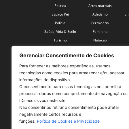
Política
Artes marciais
Espaço Pet
Atletismo
En
Polícia
Ferroviária
Saúde, Vida & Estilo
Feminino
Turismo
Natação
Coronavírus
Velocidade
Gerenciar Consentimento de Cookies
Para fornecer as melhores experiências, usamos
tecnologias como cookies para armazenar e/ou acessar
informações do dispositivo.
O consentimento para essas tecnologias nos permitirá
SO
processar dados como comportamento de navegação ou
IDs exclusivos neste site.
Tele
Não consentir ou retirar o consentimento pode afetar
con
negativamente certos recursos e
Sex 
funções.
Política de Cookies e Privacidade
Fon