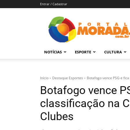
Entrar / Cadastrar
Portal
Morada
–
Notícias
de
NOTÍCIAS
ESPORTE
CULTURA
Araraquara
e
Região
Início
Destaque Esportes
Botafogo vence PSG e fica 
Botafogo vence PS
classificação na
Clubes