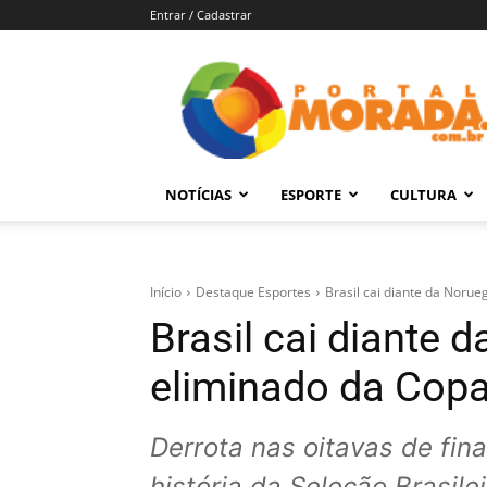
Entrar / Cadastrar
Portal
Morada
–
Notícias
de
NOTÍCIAS
ESPORTE
CULTURA
Araraquara
e
Região
Início
Destaque Esportes
Brasil cai diante da Noru
Brasil cai diante 
eliminado da Cop
Derrota nas oitavas de fina
história da Seleção Brasilei