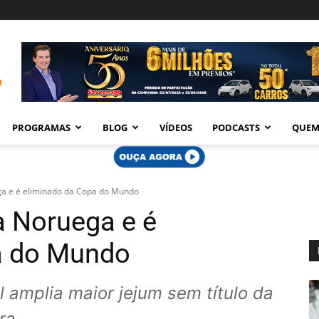
PROGRAMAS
BLOG
VÍDEOS
PODCASTS
QUEM
ega e é eliminado da Copa do Mundo
da Noruega e é
a do Mundo
l amplia maior jejum sem título da
ra