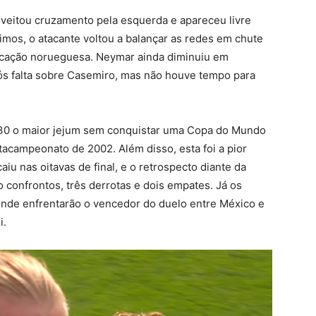
oveitou cruzamento pela esquerda e apareceu livre
cimos, o atacante voltou a balançar as redes em chute
ficação norueguesa. Neymar ainda diminuiu em
após falta sobre Casemiro, mas não houve tempo para
030 o maior jejum sem conquistar uma Copa do Mundo
tacampeonato de 2002. Além disso, esta foi a pior
u nas oitavas de final, e o retrospecto diante da
 confrontos, três derrotas e dois empates. Já os
onde enfrentarão o vencedor do duelo entre México e
i.