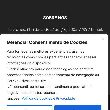
SOBRE NÓS
Telefones: (16) 3303-3622 ou (16) 3303-7799 / E-mail:
contato@portalmorada.com.br
/ Atendimento: Seg a
Sex das 8h às 18h / Endereço: Av. Bento de Abreu, 889
Gerenciar Consentimento de Cookies
Fonte Luminosa Araraquara – SP CEP 14802-396
Para fornecer as melhores experiências, usamos
tecnologias como cookies para armazenar e/ou acessar
informações do dispositivo.
SIGA-NOS
O consentimento para essas tecnologias nos permitirá
processar dados como comportamento de navegação ou
IDs exclusivos neste site.
Não consentir ou retirar o consentimento pode afetar
negativamente certos recursos e
funções.
Política de Cookies e Privacidade
© 1997-2022, GRUPO ROBERTO MONTORO É proibida a reprodução do
conteúdo em qualquer meio de comunicação, eletrônico ou impresso,