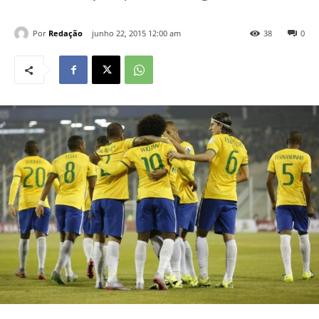
Por
Redação
junho 22, 2015 12:00 am
38
0