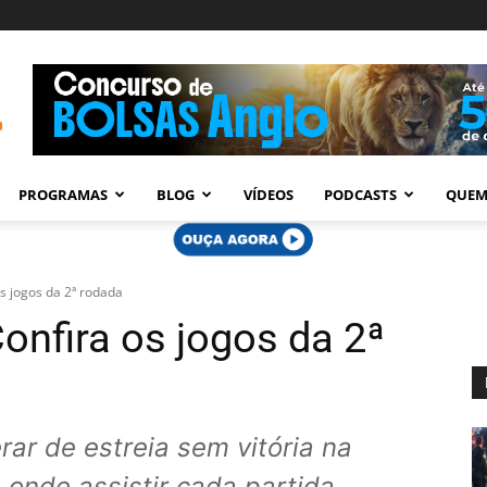
PROGRAMAS
BLOG
VÍDEOS
PODCASTS
QUEM
os jogos da 2ª rodada
Confira os jogos da 2ª
rar de estreia sem vitória na
 onde assistir cada partida