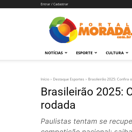
Entrar / Cadastrar
Portal
Morada
–
Notícias
de
NOTÍCIAS
ESPORTE
CULTURA
Araraquara
e
Região
Início
Destaque Esportes
Brasileirão 2025: Confira 
Brasileirão 2025: 
rodada
Paulistas tentam se recupe
competição nacional; saiba