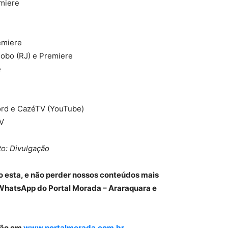
emiere
emiere
lobo (RJ) e Premiere
e
ord e CazéTV (YouTube)
TV
to: Divulgação
o esta, e não perder nossos conteúdos mais
WhatsApp do Portal Morada – Araraquara e
gião em
www.portalmorada.com.br.