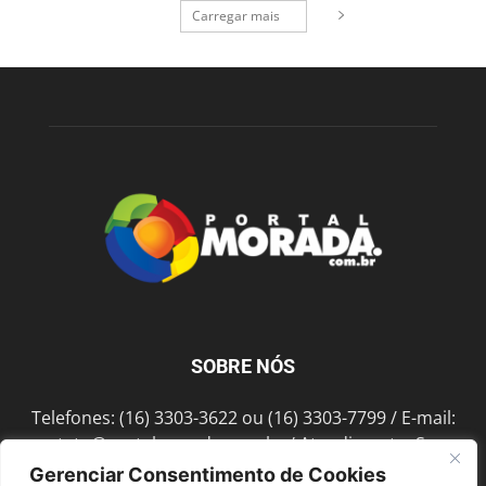
Carregar mais
SOBRE NÓS
Telefones: (16) 3303-3622 ou (16) 3303-7799 / E-mail:
contato@portalmorada.com.br
/ Atendimento: Seg a
Sex das 8h às 18h / Endereço: Av. Bento de Abreu, 889
Gerenciar Consentimento de Cookies