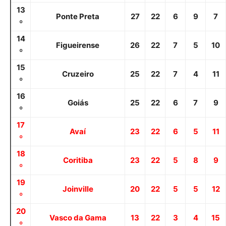
13
Ponte Preta
27
22
6
9
7
º
14
Figueirense
26
22
7
5
10
º
15
Cruzeiro
25
22
7
4
11
º
16
Goiás
25
22
6
7
9
º
17
Avaí
23
22
6
5
11
º
18
Coritiba
23
22
5
8
9
º
19
Joinville
20
22
5
5
12
º
20
Vasco da Gama
13
22
3
4
15
º