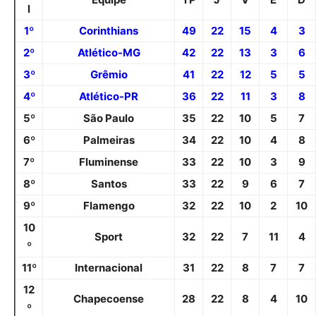
l
1º
Corinthians
49
22
15
4
3
2º
Atlético-MG
42
22
13
3
6
3º
Grêmio
41
22
12
5
5
4º
Atlético-PR
36
22
11
3
8
5º
São Paulo
35
22
10
5
7
6º
Palmeiras
34
22
10
4
8
7º
Fluminense
33
22
10
3
9
8º
Santos
33
22
9
6
7
9º
Flamengo
32
22
10
2
10
10
Sport
32
22
7
11
4
º
11º
Internacional
31
22
8
7
7
12
Chapecoense
28
22
8
4
10
º