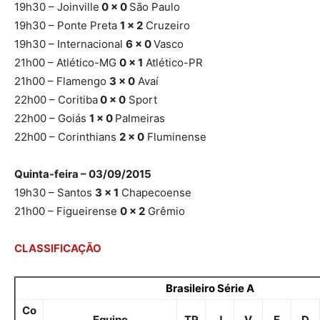
19h30 – Joinville
0 x 0
São Paulo
19h30 – Ponte Preta
1 x 2
Cruzeiro
19h30 – Internacional
6 x 0
Vasco
21h00 – Atlético-MG
0 x 1
Atlético-PR
21h00 – Flamengo
3 x 0
Avaí
22h00 – Coritiba
0 x 0
Sport
22h00 – Goiás
1 x 0
Palmeiras
22h00 – Corinthians
2 x 0
Fluminense
Quinta-feira – 03/09/2015
19h30 – Santos
3 x 1
Chapecoense
21h00 – Figueirense
0 x 2
Grêmio
CLASSIFICAÇÃO
Brasileiro Série A
Co
Equipe
TP
J
V
E
D