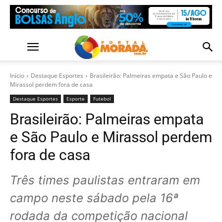
Início
Destaque Esportes
Brasileirão: Palmeiras empata e São Paulo e
Mirassol perdem fora de casa
Destaque Esportes
Esporte
Futebol
Brasileirão: Palmeiras empata
e São Paulo e Mirassol perdem
fora de casa
Três times paulistas entraram em
campo neste sábado pela 16ª
rodada da competição nacional