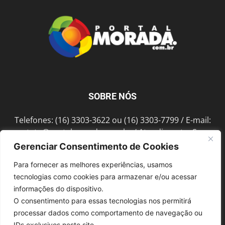
SOBRE NÓS
Telefones: (16) 3303-3622 ou (16) 3303-7799 / E-mail:
contato@portalmorada.com.br
/ Atendimento: Seg a
Sex das 8h às 18h / Endereço: Av. Bento de Abreu, 889
Gerenciar Consentimento de Cookies
Fonte Luminosa Araraquara – SP CEP 14802-396
Para fornecer as melhores experiências, usamos
tecnologias como cookies para armazenar e/ou acessar
informações do dispositivo.
SIGA-NOS
O consentimento para essas tecnologias nos permitirá
processar dados como comportamento de navegação ou
IDs exclusivos neste site.