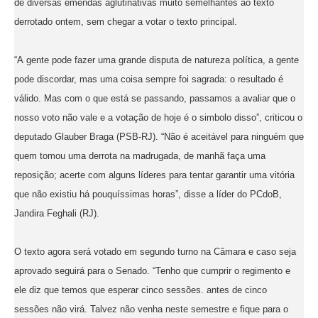
de diversas emendas aglutinativas muito semelhantes ao texto
derrotado ontem, sem chegar a votar o texto principal.
“A gente pode fazer uma grande disputa de natureza política, a gente
pode discordar, mas uma coisa sempre foi sagrada: o resultado é
válido. Mas com o que está se passando, passamos a avaliar que o
nosso voto não vale e a votação de hoje é o simbolo disso”, criticou o
deputado Glauber Braga (PSB-RJ). “Não é aceitável para ninguém que
quem tomou uma derrota na madrugada, de manhã faça uma
reposição; acerte com alguns líderes para tentar garantir uma vitória
que não existiu há pouquíssimas horas”, disse a líder do PCdoB,
Jandira Feghali (RJ).
O texto agora será votado em segundo turno na Câmara e caso seja
aprovado seguirá para o Senado. “Tenho que cumprir o regimento e
ele diz que temos que esperar cinco sessões. antes de cinco
sessões não virá. Talvez não venha neste semestre e fique para o