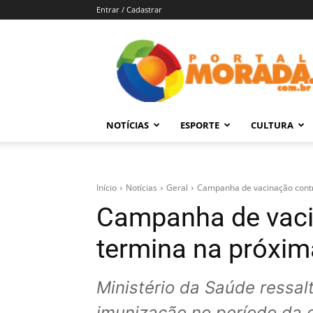
Entrar / Cadastrar
Portal
Morada
–
Notícias
de
NOTÍCIAS
ESPORTE
CULTURA
Araraquara
e
Região
Início
Notícias
Geral
Campanha de vacinação contra
Campanha de vacin
termina na próxima
Ministério da Saúde ressal
imunização no período da 