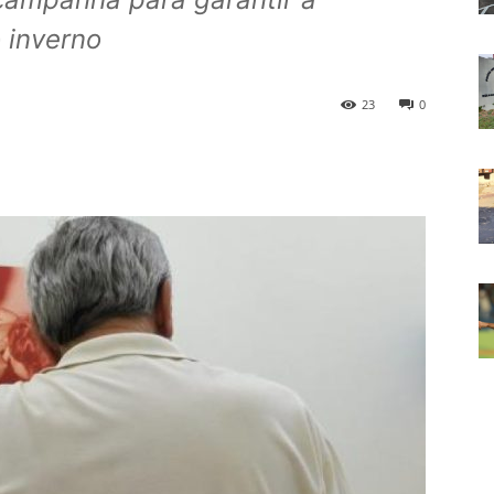
o inverno
23
0