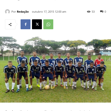
Por
Redação
outubro 17, 2015 12:00 am
53
0