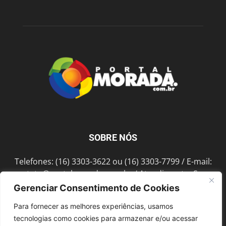
SOBRE NÓS
Telefones: (16) 3303-3622 ou (16) 3303-7799 / E-mail:
contato@portalmorada.com.br
/ Atendimento: Seg a
Sex das 8h às 18h / Endereço: Av. Bento de Abreu, 889
Gerenciar Consentimento de Cookies
Fonte Luminosa Araraquara – SP CEP 14802-396
Para fornecer as melhores experiências, usamos
tecnologias como cookies para armazenar e/ou acessar