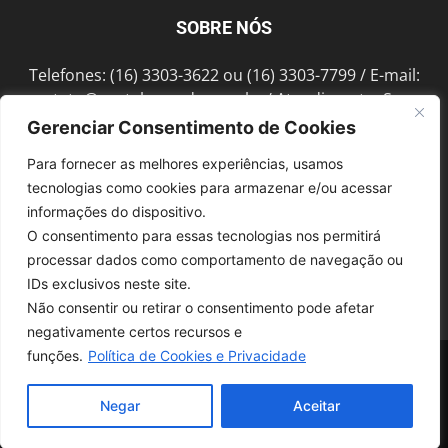
SOBRE NÓS
Telefones: (16) 3303-3622 ou (16) 3303-7799 / E-mail:
contato@portalmorada.com.br
/ Atendimento: Seg a
Sex das 8h às 18h / Endereço: Av. Bento de Abreu, 889
Gerenciar Consentimento de Cookies
Fonte Luminosa Araraquara – SP CEP 14802-396
Para fornecer as melhores experiências, usamos
tecnologias como cookies para armazenar e/ou acessar
informações do dispositivo.
SIGA-NOS
O consentimento para essas tecnologias nos permitirá
processar dados como comportamento de navegação ou
IDs exclusivos neste site.
Não consentir ou retirar o consentimento pode afetar
negativamente certos recursos e
funções.
Política de Cookies e Privacidade
© 1997-2022, GRUPO ROBERTO MONTORO É proibida a reprodução do
conteúdo em qualquer meio de comunicação, eletrônico ou impresso,
sem autorização.
Negar
Aceitar
Desenvolvido pela
SoloWeb.com.br